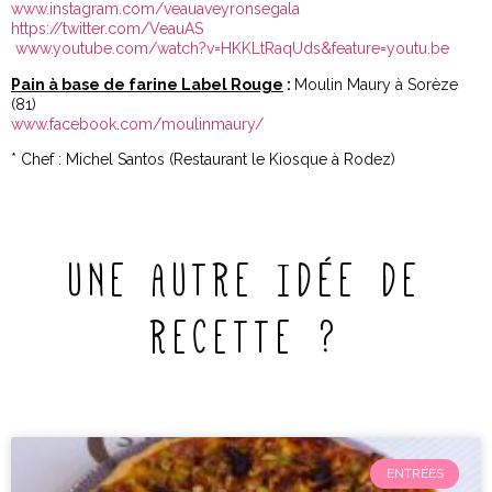
www.instagram.com/veauaveyronsegala
https://twitter.com/VeauAS
www.youtube.com/watch?v=HKKLtRaqUds&feature=youtu.be
Pain à base de farine Label Rouge
:
Moulin Maury à Sorèze
(81)
www.facebook.com/moulinmaury/
* Chef : Michel Santos (Restaurant le Kiosque à Rodez)
UNE AUTRE IDÉE DE
RECETTE ?
ENTRÉES