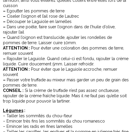
l’amidon, ainsi vous éviterez qu’elles collent entre elles lors de la
cuisson
–
Egoutter les pommes de terre
–
Ciseler l’oignon et l’ail rose de Lautrec
–
Découper le Laguiole en lamelles
–
Dans une poêle, faire suer l’oignon dans de l’huile d’olive,
rajouter l’ail
–
Quand l’oignon est translucide, ajouter les rondelles de
pommes de terre. Laisser cuire 10mm.
ATTENTION :
Pour éviter une coloration des pommes de terre,
remuer souvent
–
Rajouter le Laguiole. Quand celui-ci est fondu, rajouter la crème
liquide. Cuire doucement 5mm. Laisser refroidir.
ATTENTION :
Pour éviter que le Laguiole accroche, remuer
souvent
–
Passer votre truffade au mixeur mais garder un peu de grain des
pommes de terre.
CONSEIL :
Si la crème de truffade n’est pas assez onctueuse,
rajouter de la crème fraîche liquide. Mais il ne faut pas qu’elle soit
trop liquide pour pouvoir la tartiner.
Légumes
:
– Tailler les sommités du chou-fleur
– Emincer très fins les sommités du chou romanesco
– Emincer les radis en fines lamelles
– Tailler les carottes, les endives et la pomme en julienne très fine