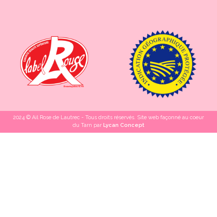
2024 © Ail Rose de Lautrec - Tous droits réservés. Site web façonné au coeur
du Tarn par
Lycan Concept