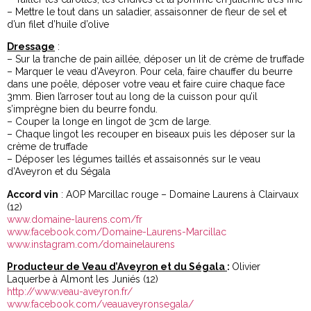
– Mettre le tout dans un saladier, assaisonner de fleur de sel et
d’un filet d’huile d’olive
Dressage
:
– Sur la tranche de pain aillée, déposer un lit de crème de truffade
– Marquer le veau d’Aveyron. Pour cela, faire chauffer du beurre
dans une poêle, déposer votre veau et faire cuire chaque face
3mm. Bien l’arroser tout au long de la cuisson pour qu’il
s’imprègne bien du beurre fondu.
– Couper la longe en lingot de 3cm de large.
– Chaque lingot les recouper en biseaux puis les déposer sur la
crème de truffade
– Déposer les légumes taillés et assaisonnés sur le veau
d’Aveyron et du Ségala
Accord vin
: AOP Marcillac rouge – Domaine Laurens à Clairvaux
(12)
www.domaine-laurens.com/fr
www.facebook.com/Domaine-Laurens-Marcillac
www.instagram.com/domainelaurens
Producteur de Veau d’Aveyron et du Ségala
:
Olivier
Laquerbe à Almont les Juniés (12)
http://www.veau-aveyron.fr/
www.facebook.com/veauaveyronsegala/