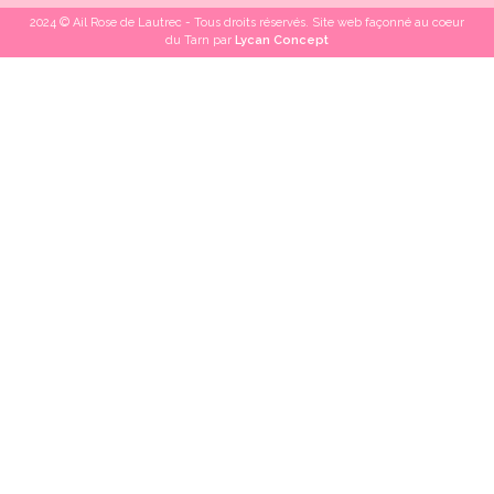
2024 © Ail Rose de Lautrec - Tous droits réservés. Site web façonné au coeur
du Tarn par
Lycan Concept