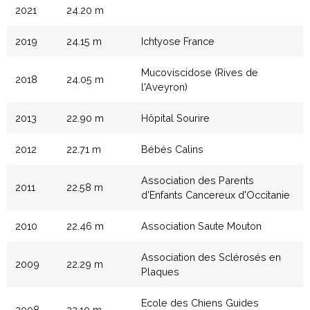
2021
24.20 m
2019
24.15 m
Ichtyose France
Mucoviscidose (Rives de
2018
24.05 m
l'Aveyron)
2013
22.90 m
Hôpital Sourire
2012
22.71 m
Bébés Calins
Association des Parents
2011
22.58 m
d'Enfants Cancereux d'Occitanie
2010
22.46 m
Association Saute Mouton
Association des Sclérosés en
2009
22.29 m
Plaques
Ecole des Chiens Guides
2008
22.10 m