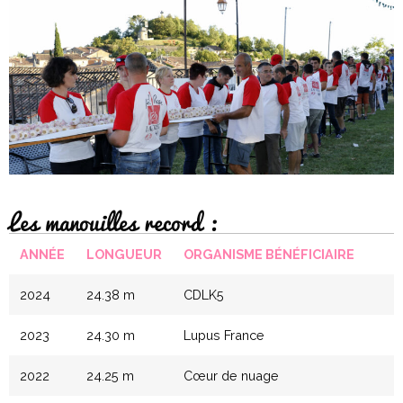
Les manouilles record :
ANNÉE
LONGUEUR
ORGANISME BÉNÉFICIAIRE
2024
24.38 m
CDLK5
2023
24.30 m
Lupus France
2022
24.25 m
Cœur de nuage