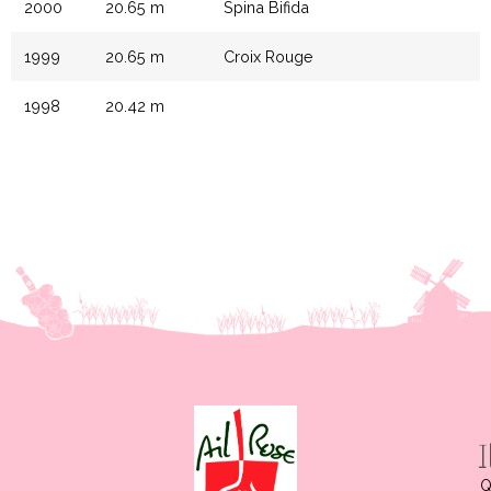
2000
20.65 m
Spina Bifida
1999
20.65 m
Croix Rouge
1998
20.42 m
Q