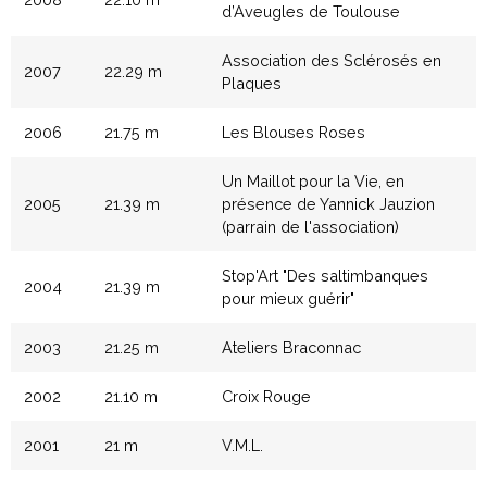
d’Aveugles de Toulouse
Association des Sclérosés en
2007
22.29 m
Plaques
2006
21.75 m
Les Blouses Roses
Un Maillot pour la Vie, en
2005
21.39 m
présence de Yannick Jauzion
(parrain de l'association)
Stop'Art "Des saltimbanques
2004
21.39 m
pour mieux guérir"
2003
21.25 m
Ateliers Braconnac
2002
21.10 m
Croix Rouge
2001
21 m
V.M.L.