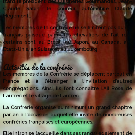
Izard le président des Cuisineries Gourmandes, Jean-
Claude Sabin, le coureur automobile Claude
Mégemont…
Les membres de la confrérie ne se limitent pas au sol
français puisque parmi les chevaliers de l’ail rose
certains sont au Brésil, au Japon, au Canada, aux
Etats-Unis, en Suisse et au Luxembourg.
Activités de la confrérie
Les membres de la Confrérie se déplacent partout en
France et à l’étranger à l’invitation d’autres
congrégations. Ainsi, ils font connaître l’Ail Rose de
Lautrec et le village de Lautrec.
La Confrérie organise au minimum un grand chapitre
par an à l’occasion duquel elle invite de nombreuses
confréries françaises et européennes.
Elle intronise (accueille dans ses rangs) également de