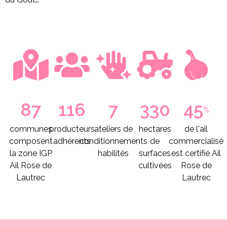
87
116
7
330
45
%
communes
producteurs
ateliers de
hectares
de l'ail
composent
adhérents
conditionnements
de
commercialisé
la zone IGP
habilités
surfaces
est certifié Ail
Ail Rose de
cultivées
Rose de
Lautrec
Lautrec