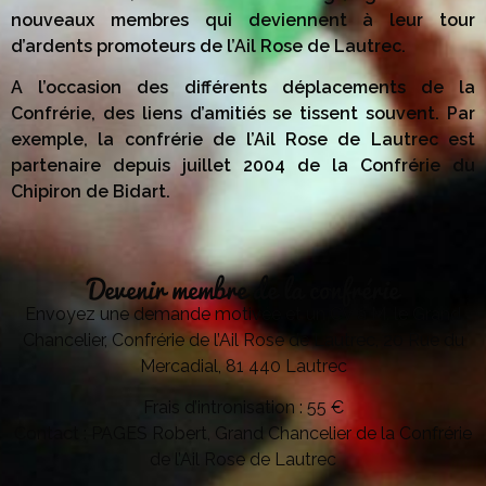
nouveaux membres qui deviennent à leur tour
d’ardents promoteurs de l’Ail Rose de Lautrec.
A l’occasion des différents déplacements de la
Confrérie, des liens d’amitiés se tissent souvent. Par
exemple, la confrérie de l’Ail Rose de Lautrec est
partenaire depuis juillet 2004 de la Confrérie du
Chipiron de Bidart.
Devenir membre de la confrérie
Envoyez une demande motivée et un CV à M. le Grand
Chancelier, Confrérie de l’Ail Rose de Lautrec, 20 Rue du
Mercadial, 81 440 Lautrec
Frais d’intronisation : 55 €
Contact : PAGES Robert, Grand Chancelier de la Confrérie
de l’Ail Rose de Lautrec