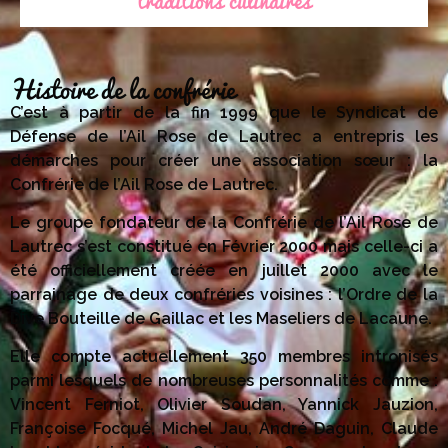
Histoire de la confrérie
C’est à partir de la fin 1999 que le Syndicat de
Défense de l’Ail Rose de Lautrec a entrepris les
démarches pour créer une association sœur : la
Confrérie de l’Ail Rose de Lautrec.
Le groupe fondateur de la Confrérie de l’Ail Rose de
Lautrec s’est constitué en Février 2000 mais celle-ci a
été officiellement créée en juillet 2000 avec le
parrainage de deux confréries voisines : l’Ordre de la
Dive Bouteille de Gaillac et les Maseliers de Lacaune.
Elle compte actuellement 350 membres intronisés
parmi lesquels de nombreuses personnalités comme :
Vincent Ferniot, Olivier Soudan, Yannick Jauzion,
Françoise Focqué, Michel Jau, André Daguin, Claude