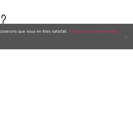
 ?
pposerons que vous en êtes satisfait.
Politique de confidentialité
APÉRITIFS