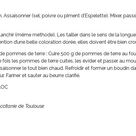
Assaisonner (sel, poivre ou piment d’Espelette). Mixer, passer
s blanchir (même méthode). Les tailler dans le sens de la longu
btention d’une belle coloration dorée, elles doivent être bien cro
et de pommes de terre : Cuire 500 g de pommes de terre au four
 fois les pommes de terre cuites, les évider et passer au moul
ssaisonner le tout bien chaud. Refroidir et former un boudin d
. Fariner et sauter au beurre clarifié.
 AOC
Occitanie de Toulouse