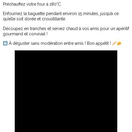
Préchauffez votre four à 180°C.
Enfournez la baguette pendant environ 15 minutes, jusqu’à ce
qu’elle soit dorée et croustillante.
Découpez en tranches et servez chaud à vos amis pour un apéritif
gourmand et convivial !
À déguster sans modération entre amis ! Bon appétit !