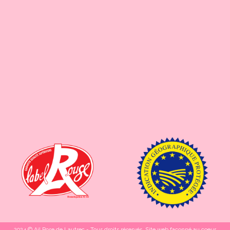
2024 © Ail Rose de Lautrec - Tous droits réservés. Site web façonné au coeur