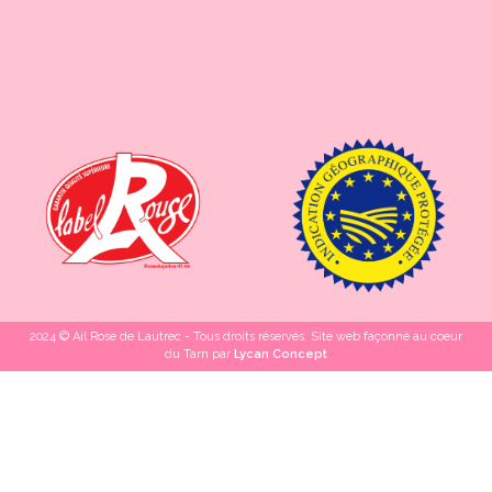
2024 © Ail Rose de Lautrec - Tous droits réservés. Site web façonné au coeur
du Tarn par
Lycan Concept