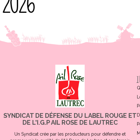
2026
Q
L
P
SYNDICAT DE DÉFENSE DU LABEL ROUGE ET
D
DE L'I.G.P AIL ROSE DE LAUTREC
P
M
Un Syndicat crée par les producteurs pour défendre et